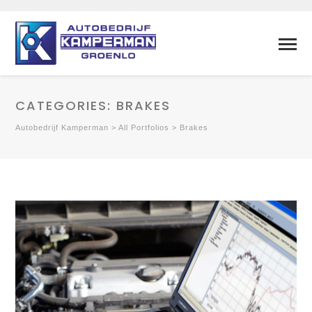
CATEGORIES:
BRAKES
Autobedrijf Kamperman
>
All Portfolios
>
Brakes